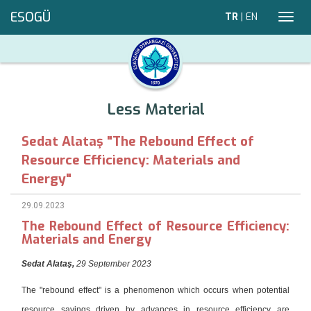
ESOGÜ
TR
|
EN
Toggl
navig
Less Material
Sedat Alataş "The Rebound Effect of
Resource Efficiency: Materials and
Energy"
29.09.2023
The Rebound Effect of Resource Efficiency:
Materials and Energy
Sedat Alataş,
29 September 2
023
The "rebound effect" is a phenomenon which occurs when potential
resource savings driven by advances in resource efficiency are