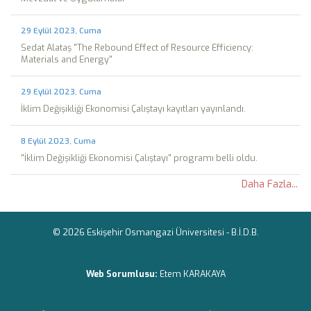
29 Eylül 2023, Cuma
Sedat Alataş "The Rebound Effect of Resource Efficiency:
Materials and Energy"
29 Eylül 2023, Cuma
İklim Değişikliği Ekonomisi Çalıştayı kayıtları yayınlandı.
8 Eylül 2023, Cuma
"İklim Değişikliği Ekonomisi Çalıştayı" programı belli oldu.
Daha Fazla...
© 2026 Eskişehir Osmangazi Üniversitesi -
B.İ.D.B.
Web Sorumlusu:
Etem KARAKAYA