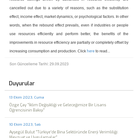
cancelled out due to a variety of reasons, such as the substitution
effect, income effect, market dynamics, or psychological factors. In other
words, when the rebound effect prevails, even if industries or people
use resources efficiently and perform better, the benefits of the
improvements in resource efficiency are partially or completely offset by
increasing consumption and production. Click
here
to read...
Son Güncelleme Tarihi: 29.09.2023
Duyurular
13 Ekim 2023, Cuma
Özge Çay "İklim Değişikliği ve Geleceğimize Bir Lisans
Öğrencisinin Bakışı"
10 Ekim 2023, Salı
Ayşegül Bulut "Türkiye’de Bina Sektöründe Enerji Verimliliği:
Mevzuat ve Uygulamalar"